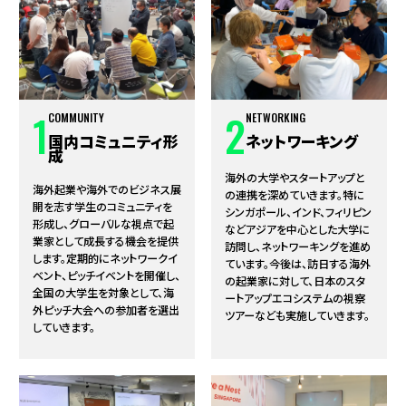
1
2
COMMUNITY
NETWORKING
国内コミュニティ形
ネットワーキング
成
海外の大学やスタートアップと
海外起業や海外でのビジネス展
の連携を深めていきます。特に
開を志す学生のコミュニティを
シンガポール、インド、フィリピン
形成し、グローバルな視点で起
などアジアを中心とした大学に
業家として成長する機会を提供
訪問し、ネットワーキングを進め
します。定期的にネットワークイ
ています。今後は、訪日する海外
ベント、ピッチイベントを開催し、
の起業家に対して、日本のスタ
全国の大学生を対象として、海
ートアップエコシステムの視察
外ピッチ大会への参加者を選出
ツアーなども実施していきます。
していきます。