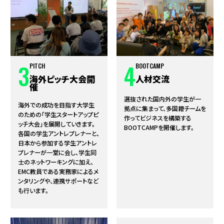
3
4
PITCH
BOOTCAMP
海外ピッチ大会開
人材交流
催
選抜された国内外の学生が一
海外での成功を目指す大学生
拠点に集まって、多国籍チームを
のための「学生スタートアップピ
作ってビジネスを構築する
ッチ大会」を展開していきます。
BOOTCAMPを開催します。
各国の学生アントレプレナーと、
日本から参加する学生アントレ
プレナーが一堂に会し、学生同
士のネットワーキングに加え、
EMC教員である実務家によるメ
ンタリングや、連携サポートなど
も行います。