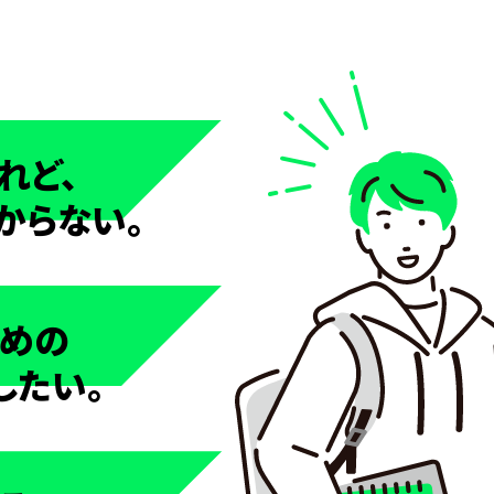
れど、
からない。
ための
したい。