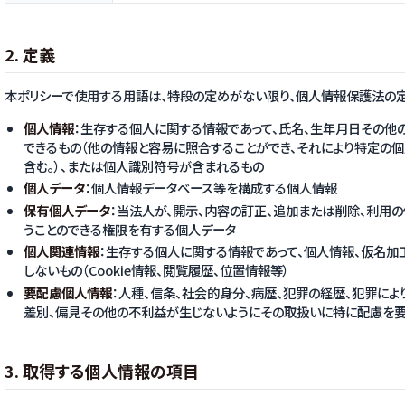
2. 定義
本ポリシーで使用する用語は、特段の定めがない限り、個人情報保護法の定
個人情報
：生存する個人に関する情報であって、氏名、生年月日その他
できるもの（他の情報と容易に照合することができ、それにより特定の
含む。）、または個人識別符号が含まれるもの
個人データ
：個人情報データベース等を構成する個人情報
保有個人データ
：当法人が、開示、内容の訂正、追加または削除、利用
うことのできる権限を有する個人データ
個人関連情報
：生存する個人に関する情報であって、個人情報、仮名
しないもの（Cookie情報、閲覧履歴、位置情報等）
要配慮個人情報
：人種、信条、社会的身分、病歴、犯罪の経歴、犯罪に
差別、偏見その他の不利益が生じないようにその取扱いに特に配慮を
3. 取得する個人情報の項目