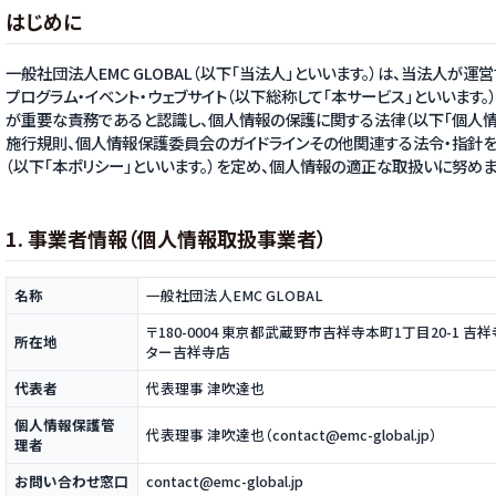
はじめに
一般社団法人EMC GLOBAL（以下「当法人」といいます。）は、当法人が運営す
プログラム・イベント・ウェブサイト（以下総称して「本サービス」といいます
が重要な責務であると認識し、個人情報の保護に関する法律（以下「個人情報
施行規則、個人情報保護委員会のガイドラインその他関連する法令・指針を
（以下「本ポリシー」といいます。）を定め、個人情報の適正な取扱いに努めま
1. 事業者情報（個人情報取扱事業者）
名称
一般社団法人EMC GLOBAL
〒180-0004 東京都武蔵野市吉祥寺本町1丁目20-1 
所在地
ター吉祥寺店
代表者
代表理事 津吹達也
個人情報保護管
代表理事 津吹達也（contact@emc-global.jp）
理者
お問い合わせ窓口
contact@emc-global.jp