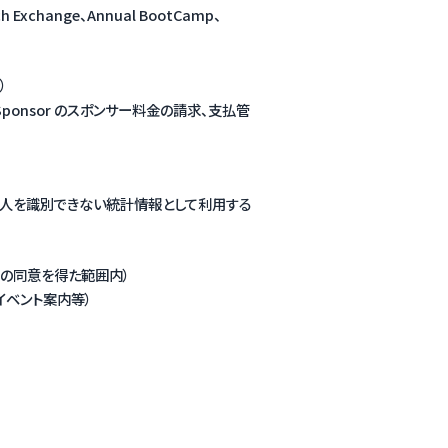
ch Exchange、Annual BootCamp、
）
te Sponsor のスポンサー料金の請求、支払管
個人を識別できない統計情報として利用する
人の同意を得た範囲内）
、イベント案内等）