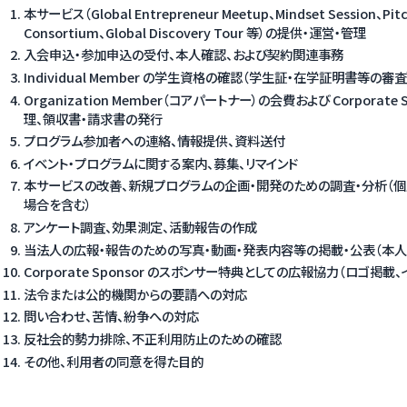
本サービス（Global Entrepreneur Meetup、Mindset Session、Pit
Consortium、Global Discovery Tour 等）の提供・運営・管理
入会申込・参加申込の受付、本人確認、および契約関連事務
Individual Member の学生資格の確認（学生証・在学証明書等の審査
Organization Member（コアパートナー）の会費および Corpora
理、領収書・請求書の発行
プログラム参加者への連絡、情報提供、資料送付
イベント・プログラムに関する案内、募集、リマインド
本サービスの改善、新規プログラムの企画・開発のための調査・分析（
場合を含む）
アンケート調査、効果測定、活動報告の作成
当法人の広報・報告のための写真・動画・発表内容等の掲載・公表（本
Corporate Sponsor のスポンサー特典としての広報協力（ロゴ掲載
法令または公的機関からの要請への対応
問い合わせ、苦情、紛争への対応
反社会的勢力排除、不正利用防止のための確認
その他、利用者の同意を得た目的