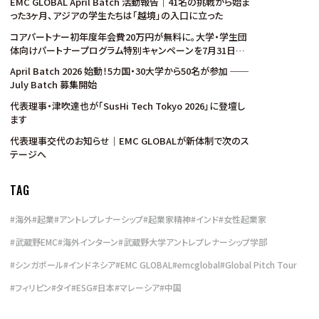
EMC GLOBAL April Batch 活動報告｜41名の挑戦から始ま
った3ヶ月、アジアの学生たちは「越境」の入口に立った
コアパートナー初年度年会費20万円が無料に。大学・学生団
体向けパートナープログラム特別キャンペーンを7月31日ま
で実施
April Batch 2026 始動！5カ国・30大学から50名が参加 ──
July Batch 募集開始
代表理事・津吹達也が「SusHi Tech Tokyo 2026」に登壇し
ます
代表理事交代のお知らせ｜EMC GLOBALが新体制で次のス
テージへ
TAG
#
海外
#
起業
#
アントレプレナーシップ
#
起業家精神
#
インド
#
女性起業家
#
武蔵野EMC
#
海外インターン
#
武蔵野大学アントレプレナーシップ学部
#
シンガポール
#
インドネシア
#
EMC GLOBAL
#
emcglobal
#
Global Pitch Tour
#
フィリピン
#
タイ
#
ESG
#
日本
#
マレーシア
#
中国