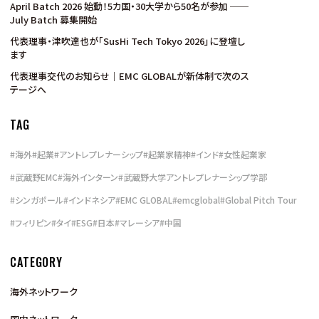
April Batch 2026 始動！5カ国・30大学から50名が参加 ──
July Batch 募集開始
代表理事・津吹達也が「SusHi Tech Tokyo 2026」に登壇し
ます
代表理事交代のお知らせ｜EMC GLOBALが新体制で次のス
テージへ
TAG
#
海外
#
起業
#
アントレプレナーシップ
#
起業家精神
#
インド
#
女性起業家
#
武蔵野EMC
#
海外インターン
#
武蔵野大学アントレプレナーシップ学部
#
シンガポール
#
インドネシア
#
EMC GLOBAL
#
emcglobal
#
Global Pitch Tour
#
フィリピン
#
タイ
#
ESG
#
日本
#
マレーシア
#
中国
CATEGORY
海外ネットワーク