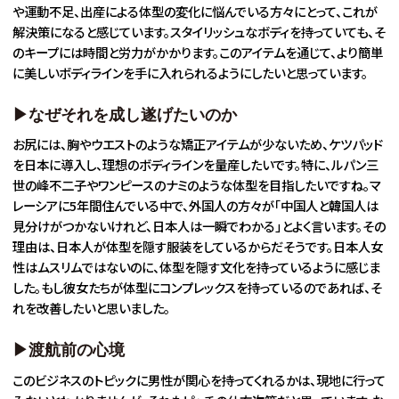
や運動不足、出産による体型の変化に悩んでいる方々にとって、これが
解決策になると感じています。スタイリッシュなボディを持っていても、そ
のキープには時間と労力がかかります。このアイテムを通じて、より簡単
に美しいボディラインを手に入れられるようにしたいと思っています。
▶︎なぜそれを成し遂げたいのか
お尻には、胸やウエストのような矯正アイテムが少ないため、ケツパッド
を日本に導入し、理想のボディラインを量産したいです。特に、ルパン三
世の峰不二子やワンピースのナミのような体型を目指したいですね。マ
レーシアに5年間住んでいる中で、外国人の方々が「中国人と韓国人は
見分けがつかないけれど、日本人は一瞬でわかる」とよく言います。その
理由は、日本人が体型を隠す服装をしているからだそうです。日本人女
性はムスリムではないのに、体型を隠す文化を持っているように感じま
した。もし彼女たちが体型にコンプレックスを持っているのであれば、そ
れを改善したいと思いました。
▶渡航前の心境
このビジネスのトピックに男性が関心を持ってくれるかは、現地に行って