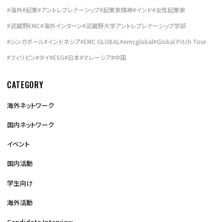
#
海外
#
起業
#
アントレプレナーシップ
#
起業家精神
#
インド
#
女性起業家
#
武蔵野EMC
#
海外インターン
#
武蔵野大学アントレプレナーシップ学部
#
シンガポール
#
インドネシア
#
EMC GLOBAL
#
emcglobal
#
Global Pitch Tour
#
フィリピン
#
タイ
#
ESG
#
日本
#
マレーシア
#
中国
CATEGORY
海外ネットワーク
国内ネットワーク
イベント
国内活動
学生向け
海外活動
Candidate Interview