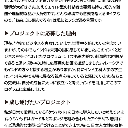
で、エネルギッシュで洞察力が高い自分を活かし、連続した刺激のある
環境が大好きです。加えて、ENTP型の討論者の要素も持ち、知的な難
題や理論的な話が大好きです。どんな環境でも意義を唱えるタイプな
ので、「お前、ぶっ飛んでるな」は私にとっての褒め言葉です。
▶︎プロジェクトに応募した理由
現在、学校でビジネスを専攻しています。世界中を旅したいと考えてい
ますが、その中でもインドは未知の国に感じていました。このインドとビ
ジネスを掛け合わせたプログラムは、とても魅力的で、刺激的な経験が
できると思い、夜中の1時に応募用の動画を撮影しました。マレーシアで
もインドの方々と接する機会がありますが、特にインド工科大学の学生
は、インドの中でも特に異なる視点を持っていると感じています。彼らと
の交流は、自分の成長に大いに役立つと考え、インドを目指してこのプ
ログラムに応募しました。
▶︎成し遂げたいプロジェクト
私が日常で愛用している「ケツパッド」を日本に導入したいと考えていま
す。ケツパッドはガードルとスポンジを組み合わせたアイテムで、着用す
ると理想的な体型に近づけることができます。特に、日本人女性の骨格