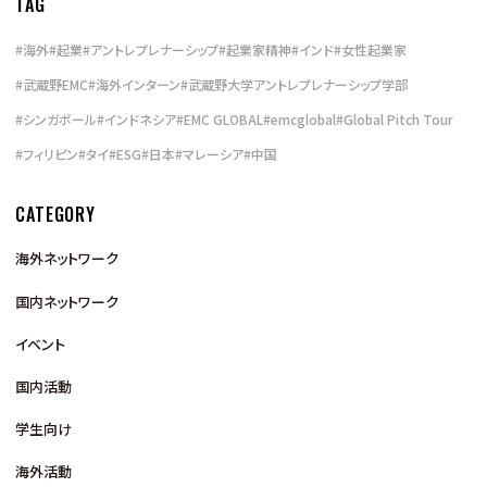
TAG
#
海外
#
起業
#
アントレプレナーシップ
#
起業家精神
#
インド
#
女性起業家
#
武蔵野EMC
#
海外インターン
#
武蔵野大学アントレプレナーシップ学部
#
シンガポール
#
インドネシア
#
EMC GLOBAL
#
emcglobal
#
Global Pitch Tour
#
フィリピン
#
タイ
#
ESG
#
日本
#
マレーシア
#
中国
CATEGORY
海外ネットワーク
国内ネットワーク
イベント
国内活動
学生向け
海外活動