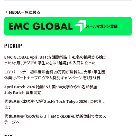
MEDIA一覧に戻る
メールマガジン登録
PICKUP
EMC GLOBAL April Batch 活動報告｜41名の挑戦から始ま
った3ヶ月、アジアの学生たちは「越境」の入口に立った
コアパートナー初年度年会費20万円が無料に。大学・学生団
体向けパートナープログラム特別キャンペーンを7月31日ま
で実施
April Batch 2026 始動！5カ国・30大学から50名が参加 ──
July Batch 募集開始
代表理事・津吹達也が「SusHi Tech Tokyo 2026」に登壇し
ます
代表理事交代のお知らせ｜EMC GLOBALが新体制で次のス
テージへ