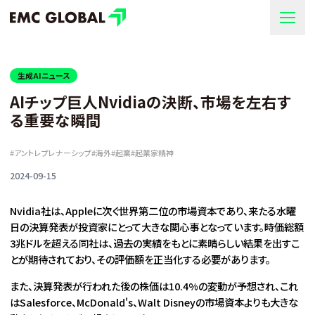
生成AIニュース
AIチップ巨人Nvidiaの決断、市場を左右す
る重要な瞬間
#
アントレプレナーシップ
#
海外
#
起業
#
起業家精神
2024-09-15
Nvidia社は、Appleに次ぐ世界第二位の市場資本であり、来たる水曜
日の決算発表が投資家にとって大きな関心事となっています。時価総額
3兆ドルを超える同社は、過去の実績をもとに素晴らしい結果を出すこ
とが期待されており、その評価額を正当化する必要があります。
また、決算発表が行われた後の株価は10.4%の変動が予想され、これ
はSalesforce、McDonald's、Walt Disneyの市場資本よりも大きな