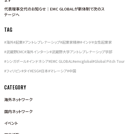
代表理事交代のお知らせ｜EMC GLOBALが新体制で次のス
テージへ
TAG
#
海外
#
起業
#
アントレプレナーシップ
#
起業家精神
#
インド
#
女性起業家
#
武蔵野EMC
#
海外インターン
#
武蔵野大学アントレプレナーシップ学部
#
シンガポール
#
インドネシア
#
EMC GLOBAL
#
emcglobal
#
Global Pitch Tour
#
フィリピン
#
タイ
#
ESG
#
日本
#
マレーシア
#
中国
CATEGORY
海外ネットワーク
国内ネットワーク
イベント