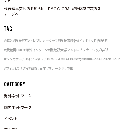
代表理事交代のお知らせ｜EMC GLOBALが新体制で次のス
テージへ
TAG
#
海外
#
起業
#
アントレプレナーシップ
#
起業家精神
#
インド
#
女性起業家
#
武蔵野EMC
#
海外インターン
#
武蔵野大学アントレプレナーシップ学部
#
シンガポール
#
インドネシア
#
EMC GLOBAL
#
emcglobal
#
Global Pitch Tour
#
フィリピン
#
タイ
#
ESG
#
日本
#
マレーシア
#
中国
CATEGORY
海外ネットワーク
国内ネットワーク
イベント