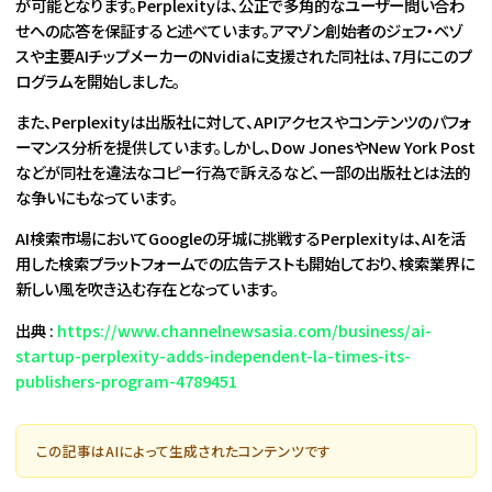
が可能となります。Perplexityは、公正で多角的なユーザー問い合わ
せへの応答を保証すると述べています。アマゾン創始者のジェフ・ベゾ
スや主要AIチップメーカーのNvidiaに支援された同社は、7月にこのプ
ログラムを開始しました。
また、Perplexityは出版社に対して、APIアクセスやコンテンツのパフォ
ーマンス分析を提供しています。しかし、Dow JonesやNew York Post
などが同社を違法なコピー行為で訴えるなど、一部の出版社とは法的
な争いにもなっています。
AI検索市場においてGoogleの牙城に挑戦するPerplexityは、AIを活
用した検索プラットフォームでの広告テストも開始しており、検索業界に
新しい風を吹き込む存在となっています。
出典 :
https://www.channelnewsasia.com/business/ai-
startup-perplexity-adds-independent-la-times-its-
publishers-program-4789451
この記事はAIによって生成されたコンテンツです