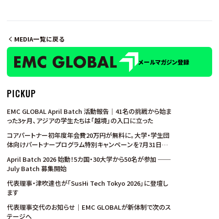
MEDIA一覧に戻る
メールマガジン登録
PICKUP
EMC GLOBAL April Batch 活動報告｜41名の挑戦から始ま
った3ヶ月、アジアの学生たちは「越境」の入口に立った
コアパートナー初年度年会費20万円が無料に。大学・学生団
体向けパートナープログラム特別キャンペーンを7月31日ま
で実施
April Batch 2026 始動！5カ国・30大学から50名が参加 ──
July Batch 募集開始
代表理事・津吹達也が「SusHi Tech Tokyo 2026」に登壇し
ます
代表理事交代のお知らせ｜EMC GLOBALが新体制で次のス
テージへ