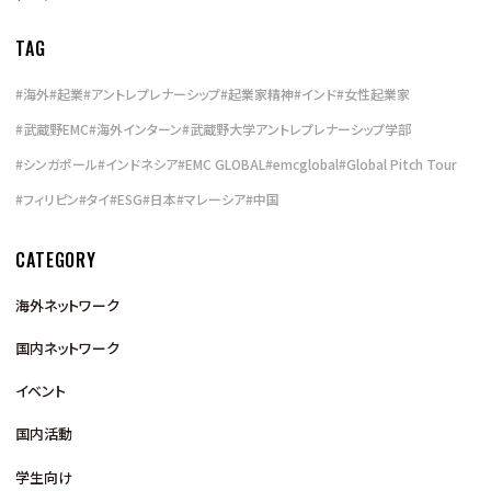
TAG
#
海外
#
起業
#
アントレプレナーシップ
#
起業家精神
#
インド
#
女性起業家
#
武蔵野EMC
#
海外インターン
#
武蔵野大学アントレプレナーシップ学部
#
シンガポール
#
インドネシア
#
EMC GLOBAL
#
emcglobal
#
Global Pitch Tour
#
フィリピン
#
タイ
#
ESG
#
日本
#
マレーシア
#
中国
CATEGORY
海外ネットワーク
国内ネットワーク
イベント
国内活動
学生向け