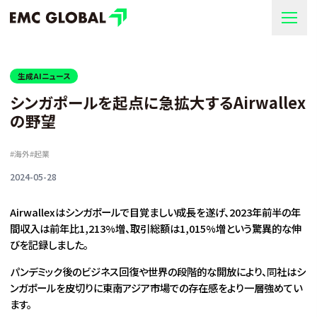
生成AIニュース
シンガポールを起点に急拡大するAirwallex
の野望
#
海外
#
起業
2024-05-28
Airwallexはシンガポールで目覚ましい成長を遂げ、2023年前半の年
間収入は前年比1,213%増、取引総額は1,015%増という驚異的な伸
びを記録しました。
パンデミック後のビジネス回復や世界の段階的な開放により、同社はシ
ンガポールを皮切りに東南アジア市場での存在感をより一層強めてい
ます。