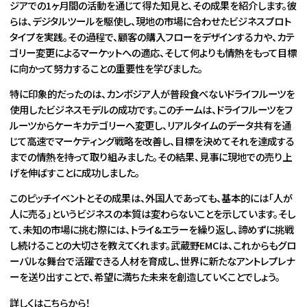
ジアでの1ヶ月間の活動を通じて得た知見と、その成果を紹介します。彼
らは、デジタルツールを駆使し、現地の市場に合わせたビジネスプロト
タイプを実践。その過程で、顧客の購入フローをデザインする力や、カテ
ゴリー変更によるマーケットへの適応、そして何よりも情熱をもって目標
に向かって努力することの重要性を学びました。
特に印象的だったのは、カンボジア人が普段食べないドライフルーツを
使用したビジネスモデルの成功です。このチームは、ドライフルーツをフ
ルーツからケーキカテゴリーへ変更し、リアルタイムのデータ共有を通
じて高速でマーケティング戦略を改善し、目標を決めてそれを達成する
までの情熱を持って取り組みました。その結果、見事に現地での売り上
げを伸ばすことに成功しました。
このピッチイベントとその成果は、外国人であっても、基本的には「人が
人に売る」というビジネスの本質は変わらないことを示しています。そし
て、未知の市場に挑む際には、トライ&エラーを繰り返し、諦めずに挑戦
し続けることの大切さを教えてくれます。武蔵野EMCは、これからもグロ
ーバルな舞台で活躍できる人材を育成し、世界に新たなアントレプレナ
ーを送り出すことで、希望に満ちた未来を創造していくことでしょう。
詳しくはこちらから！