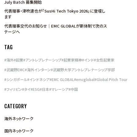
July Batch 募集開始
代表理事・津吹達也が「SusHi Tech Tokyo 2026」に登壇し
ます
代表理事交代のお知らせ｜EMC GLOBALが新体制で次のス
テージへ
TAG
#
海外
#
起業
#
アントレプレナーシップ
#
起業家精神
#
インド
#
女性起業家
#
武蔵野EMC
#
海外インターン
#
武蔵野大学アントレプレナーシップ学部
#
シンガポール
#
インドネシア
#
EMC GLOBAL
#
emcglobal
#
Global Pitch Tour
#
フィリピン
#
タイ
#
ESG
#
日本
#
マレーシア
#
中国
CATEGORY
海外ネットワーク
国内ネットワーク