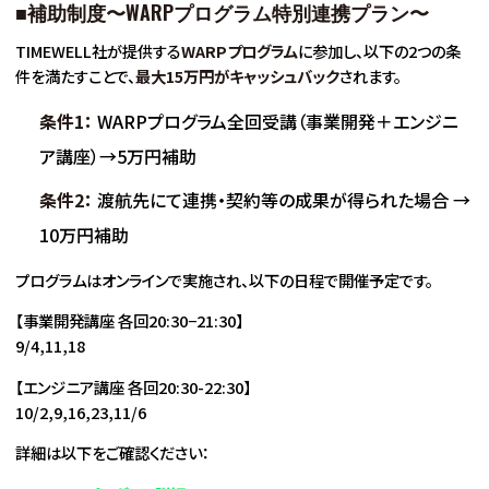
■補助制度〜WARPプログラム特別連携プラン〜
TIMEWELL社が提供する
WARPプログラム
に参加し、以下の2つの条
件を満たすことで、
最大15万円がキャッシュバック
されます。
条件1：
WARPプログラム全回受講（事業開発＋エンジニ
ア講座）→5万円補助
条件2：
渡航先にて連携・契約等の成果が得られた場合 →
10万円補助
プログラムはオンラインで実施され、以下の日程で開催予定です。
【事業開発講座 各回20:30−21:30】
9/4,11,18
【エンジニア講座 各回20:30-22:30】
10/2,9,16,23,11/6
詳細は以下をご確認ください：