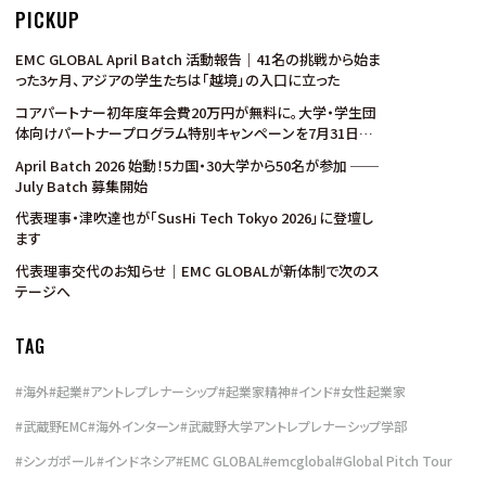
PICKUP
EMC GLOBAL April Batch 活動報告｜41名の挑戦から始ま
った3ヶ月、アジアの学生たちは「越境」の入口に立った
コアパートナー初年度年会費20万円が無料に。大学・学生団
体向けパートナープログラム特別キャンペーンを7月31日ま
で実施
April Batch 2026 始動！5カ国・30大学から50名が参加 ──
July Batch 募集開始
代表理事・津吹達也が「SusHi Tech Tokyo 2026」に登壇し
ます
代表理事交代のお知らせ｜EMC GLOBALが新体制で次のス
テージへ
TAG
#
海外
#
起業
#
アントレプレナーシップ
#
起業家精神
#
インド
#
女性起業家
#
武蔵野EMC
#
海外インターン
#
武蔵野大学アントレプレナーシップ学部
#
シンガポール
#
インドネシア
#
EMC GLOBAL
#
emcglobal
#
Global Pitch Tour