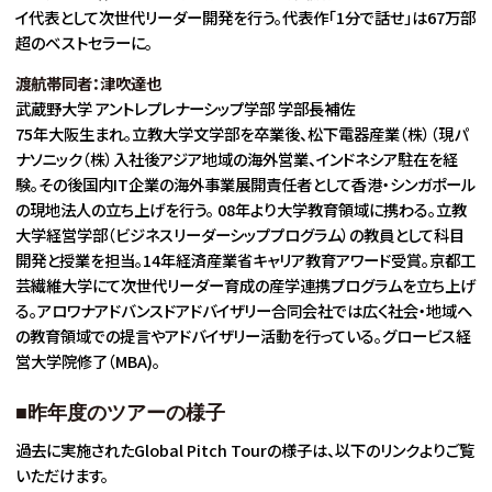
イ代表として次世代リーダー開発を行う。代表作「1分で話せ」は67万部
超のベストセラーに。
渡航帯同者：津吹達也
武蔵野大学 アントレプレナーシップ学部 学部長補佐
75年大阪生まれ。立教大学文学部を卒業後、松下電器産業（株）（現パ
ナソニック（株）入社後アジア地域の海外営業、インドネシア駐在を経
験。その後国内IT企業の海外事業展開責任者として香港・シンガポール
の現地法人の立ち上げを行う。 08年より大学教育領域に携わる。立教
大学経営学部（ビジネスリーダーシッププログラム）の教員として科目
開発と授業を担当。14年経済産業省キャリア教育アワード受賞。京都工
芸繊維大学にて次世代リーダー育成の産学連携プログラムを立ち上げ
る。アロワナアドバンスドアドバイザリー合同会社では広く社会・地域へ
の教育領域での提言やアドバイザリー活動を行っている。グロービス経
営大学院修了（MBA)。
■
昨年度のツアーの様子
過去に実施されたGlobal Pitch Tourの様子は、以下のリンクよりご覧
いただけます。