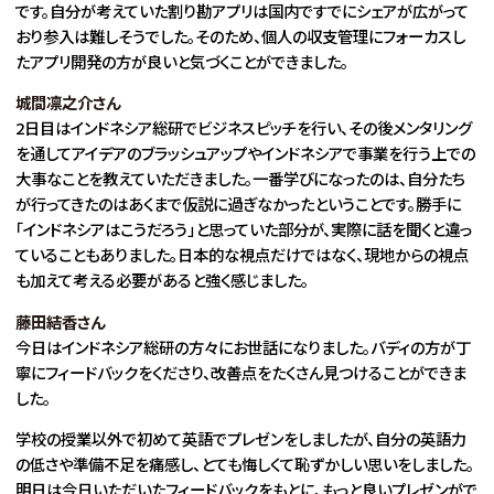
です。自分が考えていた割り勘アプリは国内ですでにシェアが広がって
おり参入は難しそうでした。そのため、個人の収支管理にフォーカスし
たアプリ開発の方が良いと気づくことができました。
城間凛之介さん
2日目はインドネシア総研でビジネスピッチを行い、その後メンタリング
を通してアイデアのブラッシュアップやインドネシアで事業を行う上での
大事なことを教えていただきました。一番学びになったのは、自分たち
が行ってきたのはあくまで仮説に過ぎなかったということです。勝手に
「インドネシアはこうだろう」と思っていた部分が、実際に話を聞くと違っ
ていることもありました。日本的な視点だけではなく、現地からの視点
も加えて考える必要があると強く感じました。
藤田結香さん
今日はインドネシア総研の方々にお世話になりました。バディの方が丁
寧にフィードバックをくださり、改善点をたくさん見つけることができま
した。
学校の授業以外で初めて英語でプレゼンをしましたが、自分の英語力
の低さや準備不足を痛感し、とても悔しくて恥ずかしい思いをしました。
明日は今日いただいたフィードバックをもとに、もっと良いプレゼンがで