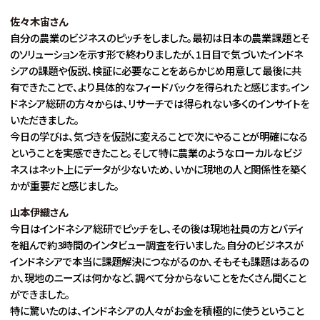
佐々木宙さん
自分の農業のビジネスのピッチをしました。最初は日本の農業課題とそ
のソリューションを示す形で終わりましたが、1日目で気づいたインドネ
シアの課題や仮説、検証に必要なことをあらかじめ用意して最後に共
有できたことで、より具体的なフィードバックを得られたと感じます。イン
ドネシア総研の方々からは、リサーチでは得られない多くのインサイトを
いただきました。
今日の学びは、気づきを仮説に変えることで次にやることが明確になる
ということを実感できたこと。そして特に農業のようなローカルなビジ
ネスはネット上にデータが少ないため、いかに現地の人と関係性を築く
かが重要だと感じました。
山本伊織さん
今日はインドネシア総研でピッチをし、その後は現地社員の方とバディ
を組んで約3時間のインタビュー調査を行いました。自分のビジネスが
インドネシアで本当に課題解決につながるのか、そもそも課題はあるの
か、現地のニーズは何かなど、調べて分からないことをたくさん聞くこと
ができました。
特に驚いたのは、インドネシアの人々がお金を積極的に使うということ