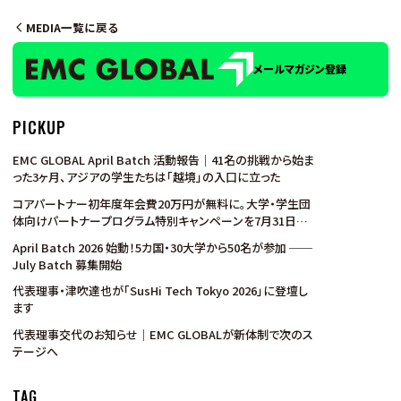
MEDIA一覧に戻る
メールマガジン登録
PICKUP
EMC GLOBAL April Batch 活動報告｜41名の挑戦から始ま
った3ヶ月、アジアの学生たちは「越境」の入口に立った
コアパートナー初年度年会費20万円が無料に。大学・学生団
体向けパートナープログラム特別キャンペーンを7月31日ま
で実施
April Batch 2026 始動！5カ国・30大学から50名が参加 ──
July Batch 募集開始
代表理事・津吹達也が「SusHi Tech Tokyo 2026」に登壇し
ます
代表理事交代のお知らせ｜EMC GLOBALが新体制で次のス
テージへ
TAG