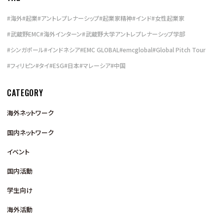
#
海外
#
起業
#
アントレプレナーシップ
#
起業家精神
#
インド
#
女性起業家
#
武蔵野EMC
#
海外インターン
#
武蔵野大学アントレプレナーシップ学部
#
シンガポール
#
インドネシア
#
EMC GLOBAL
#
emcglobal
#
Global Pitch Tour
#
フィリピン
#
タイ
#
ESG
#
日本
#
マレーシア
#
中国
CATEGORY
海外ネットワーク
国内ネットワーク
イベント
国内活動
学生向け
海外活動