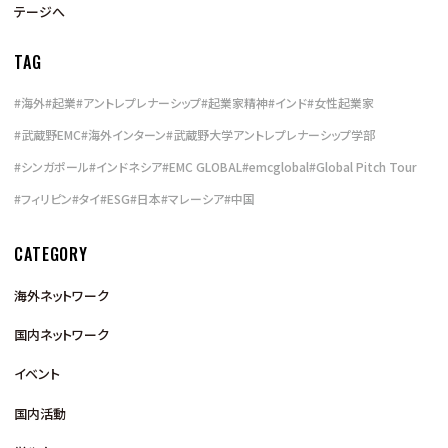
テージへ
TAG
#
海外
#
起業
#
アントレプレナーシップ
#
起業家精神
#
インド
#
女性起業家
#
武蔵野EMC
#
海外インターン
#
武蔵野大学アントレプレナーシップ学部
#
シンガポール
#
インドネシア
#
EMC GLOBAL
#
emcglobal
#
Global Pitch Tour
#
フィリピン
#
タイ
#
ESG
#
日本
#
マレーシア
#
中国
CATEGORY
海外ネットワーク
国内ネットワーク
イベント
国内活動