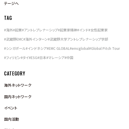
テージへ
TAG
#
海外
#
起業
#
アントレプレナーシップ
#
起業家精神
#
インド
#
女性起業家
#
武蔵野EMC
#
海外インターン
#
武蔵野大学アントレプレナーシップ学部
#
シンガポール
#
インドネシア
#
EMC GLOBAL
#
emcglobal
#
Global Pitch Tour
#
フィリピン
#
タイ
#
ESG
#
日本
#
マレーシア
#
中国
CATEGORY
海外ネットワーク
国内ネットワーク
イベント
国内活動