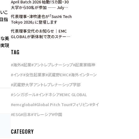
April Batch 2026 始動！5カ国・30
ンを7月31日まで実施
大学から50名が参加 ── July
いこ
Batch 募集開始
代表理事・津吹達也が「SusHi Tech
目指
Tokyo 2026」に登壇します
代表理事交代のお知らせ｜EMC
GLOBALが新体制で次のステージ
さな美
へ
の実現
TAG
#
海外
#
起業
#
アントレプレナーシップ
#
起業家精神
#
インド
#
女性起業家
#
武蔵野EMC
#
海外インターン
#
武蔵野大学アントレプレナーシップ学部
#
シンガポール
#
インドネシア
#
EMC GLOBAL
#
emcglobal
#
Global Pitch Tour
#
フィリピン
#
タイ
#
ESG
#
日本
#
マレーシア
#
中国
CATEGORY