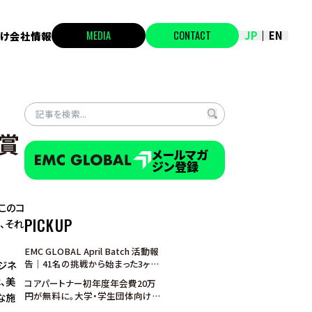
MEDIA
CONTACT
JP
EN
け
会社情報
受賞
メールマガ
ジン登録
このコ
PICKUP
、それ
EMC GLOBAL April Batch 活動報
告｜41名の挑戦から始まった3ヶ
ジネ
月、アジアの学生たちは「越境」の
、美
コアパートナー初年度年会費20万
入口に立った
円が無料に。大学・学生団体向けパ
な施
ートナープログラム特別キャンペー