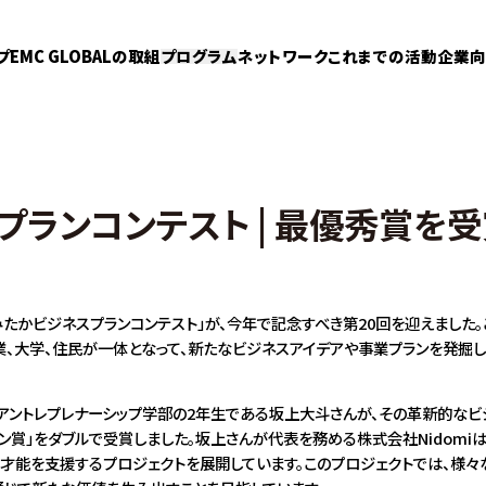
プ
EMC GLOBALの取組
プログラム
ネットワーク
これまでの活動
企業向
プランコンテスト | 最優秀賞を
たかビジネスプランコンテスト」が、今年で記念すべき第20回を迎えました。
業、大学、住民が一体となって、新たなビジネスアイデアや事業プランを発掘し
学アントレプレナーシップ学部の2年生である坂上大斗さんが、その革新的なビ
イン賞」をダブルで受賞しました。坂上さんが代表を務める株式会社Nidomiは
才能を支援するプロジェクトを展開しています。このプロジェクトでは、様々