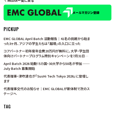
MEDIA一覧に戻る
メールマガジン登録
PICKUP
EMC GLOBAL April Batch 活動報告｜41名の挑戦から始ま
った3ヶ月、アジアの学生たちは「越境」の入口に立った
コアパートナー初年度年会費20万円が無料に。大学・学生団
体向けパートナープログラム特別キャンペーンを7月31日ま
で実施
April Batch 2026 始動！5カ国・30大学から50名が参加 ──
July Batch 募集開始
代表理事・津吹達也が「SusHi Tech Tokyo 2026」に登壇し
ます
代表理事交代のお知らせ｜EMC GLOBALが新体制で次のス
テージへ
TAG