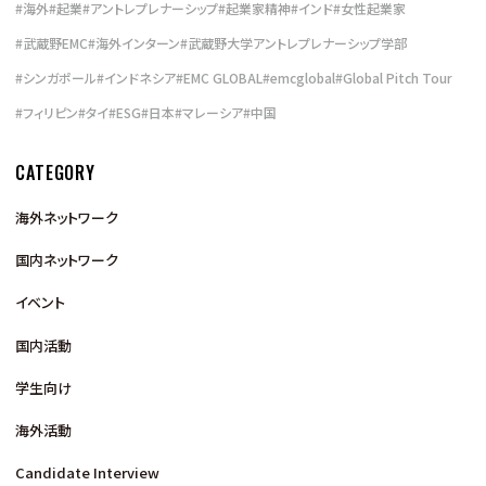
#
海外
#
起業
#
アントレプレナーシップ
#
起業家精神
#
インド
#
女性起業家
#
武蔵野EMC
#
海外インターン
#
武蔵野大学アントレプレナーシップ学部
#
シンガポール
#
インドネシア
#
EMC GLOBAL
#
emcglobal
#
Global Pitch Tour
#
フィリピン
#
タイ
#
ESG
#
日本
#
マレーシア
#
中国
CATEGORY
海外ネットワーク
国内ネットワーク
イベント
国内活動
学生向け
海外活動
Candidate Interview