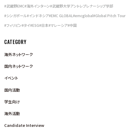
#
武蔵野EMC
#
海外インターン
#
武蔵野大学アントレプレナーシップ学部
#
シンガポール
#
インドネシア
#
EMC GLOBAL
#
emcglobal
#
Global Pitch Tour
#
フィリピン
#
タイ
#
ESG
#
日本
#
マレーシア
#
中国
CATEGORY
海外ネットワーク
国内ネットワーク
イベント
国内活動
学生向け
海外活動
Candidate Interview