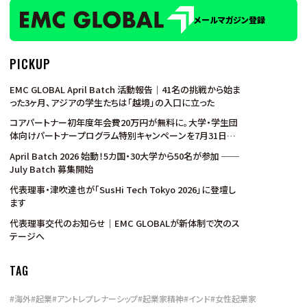
メールマガジン登録
PICKUP
EMC GLOBAL April Batch 活動報告｜41名の挑戦から始ま
った3ヶ月、アジアの学生たちは「越境」の入口に立った
コアパートナー初年度年会費20万円が無料に。大学・学生団
体向けパートナープログラム特別キャンペーンを7月31日ま
で実施
April Batch 2026 始動！5カ国・30大学から50名が参加 ──
July Batch 募集開始
代表理事・津吹達也が「SusHi Tech Tokyo 2026」に登壇し
ます
代表理事交代のお知らせ｜EMC GLOBALが新体制で次のス
テージへ
TAG
#
海外
#
起業
#
アントレプレナーシップ
#
起業家精神
#
インド
#
女性起業家