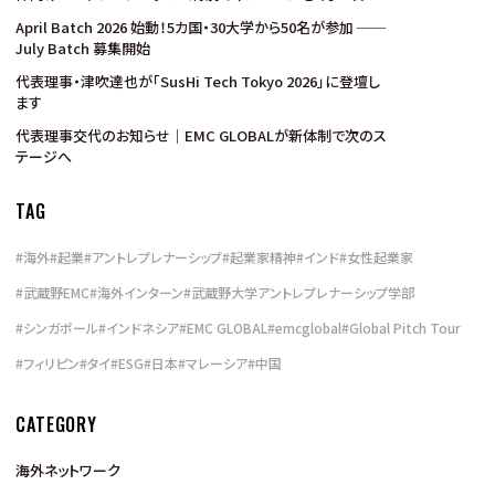
で実施
April Batch 2026 始動！5カ国・30大学から50名が参加 ──
July Batch 募集開始
代表理事・津吹達也が「SusHi Tech Tokyo 2026」に登壇し
ます
代表理事交代のお知らせ｜EMC GLOBALが新体制で次のス
テージへ
TAG
#
海外
#
起業
#
アントレプレナーシップ
#
起業家精神
#
インド
#
女性起業家
#
武蔵野EMC
#
海外インターン
#
武蔵野大学アントレプレナーシップ学部
#
シンガポール
#
インドネシア
#
EMC GLOBAL
#
emcglobal
#
Global Pitch Tour
#
フィリピン
#
タイ
#
ESG
#
日本
#
マレーシア
#
中国
CATEGORY
海外ネットワーク