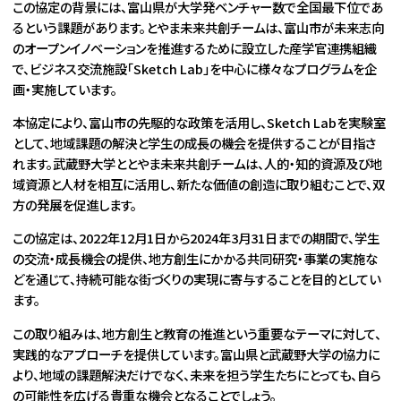
この協定の背景には、富山県が大学発ベンチャー数で全国最下位であ
るという課題があります。とやま未来共創チームは、富山市が未来志向
のオープンイノベーションを推進するために設立した産学官連携組織
で、ビジネス交流施設「Sketch Lab」を中心に様々なプログラムを企
画・実施しています。
本協定により、富山市の先駆的な政策を活用し、Sketch Labを実験室
として、地域課題の解決と学生の成長の機会を提供することが目指さ
れます。武蔵野大学ととやま未来共創チームは、人的・知的資源及び地
域資源と人材を相互に活用し、新たな価値の創造に取り組むことで、双
方の発展を促進します。
この協定は、2022年12月1日から2024年3月31日までの期間で、学生
の交流・成長機会の提供、地方創生にかかる共同研究・事業の実施な
どを通じて、持続可能な街づくりの実現に寄与することを目的としてい
ます。
この取り組みは、地方創生と教育の推進という重要なテーマに対して、
実践的なアプローチを提供しています。富山県と武蔵野大学の協力に
より、地域の課題解決だけでなく、未来を担う学生たちにとっても、自ら
の可能性を広げる貴重な機会となることでしょう。