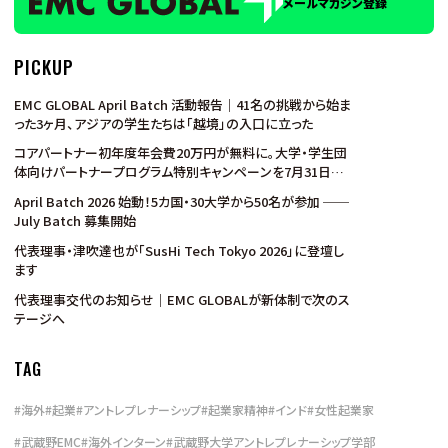
メールマガジン登録
PICKUP
EMC GLOBAL April Batch 活動報告｜41名の挑戦から始ま
った3ヶ月、アジアの学生たちは「越境」の入口に立った
コアパートナー初年度年会費20万円が無料に。大学・学生団
体向けパートナープログラム特別キャンペーンを7月31日ま
で実施
April Batch 2026 始動！5カ国・30大学から50名が参加 ──
July Batch 募集開始
代表理事・津吹達也が「SusHi Tech Tokyo 2026」に登壇し
ます
代表理事交代のお知らせ｜EMC GLOBALが新体制で次のス
テージへ
TAG
#
海外
#
起業
#
アントレプレナーシップ
#
起業家精神
#
インド
#
女性起業家
#
武蔵野EMC
#
海外インターン
#
武蔵野大学アントレプレナーシップ学部