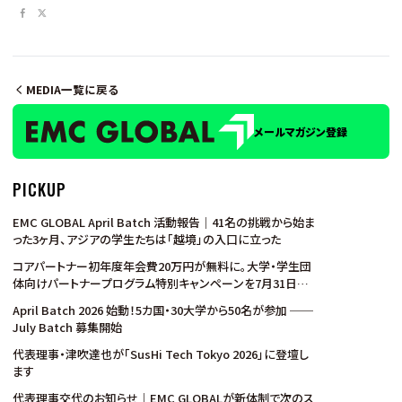
MEDIA一覧に戻る
メールマガジン登録
PICKUP
EMC GLOBAL April Batch 活動報告｜41名の挑戦から始ま
った3ヶ月、アジアの学生たちは「越境」の入口に立った
コアパートナー初年度年会費20万円が無料に。大学・学生団
体向けパートナープログラム特別キャンペーンを7月31日ま
で実施
April Batch 2026 始動！5カ国・30大学から50名が参加 ──
July Batch 募集開始
代表理事・津吹達也が「SusHi Tech Tokyo 2026」に登壇し
ます
代表理事交代のお知らせ｜EMC GLOBALが新体制で次のス