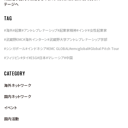
テージへ
TAG
#
海外
#
起業
#
アントレプレナーシップ
#
起業家精神
#
インド
#
女性起業家
#
武蔵野EMC
#
海外インターン
#
武蔵野大学アントレプレナーシップ学部
#
シンガポール
#
インドネシア
#
EMC GLOBAL
#
emcglobal
#
Global Pitch Tour
#
フィリピン
#
タイ
#
ESG
#
日本
#
マレーシア
#
中国
CATEGORY
海外ネットワーク
国内ネットワーク
イベント
国内活動