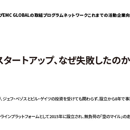
プ
EMC GLOBALの取組
プログラム
ネットワーク
これまでの活動
企業向
スタートアップ、なぜ失敗したの
yが、ジェフ・ベゾスとビル・ゲイツの投資を受けても関わらず、設立から8年で事
ンラインプラットフォームとして2015年に設立され、無負荷の「空のマイル」の