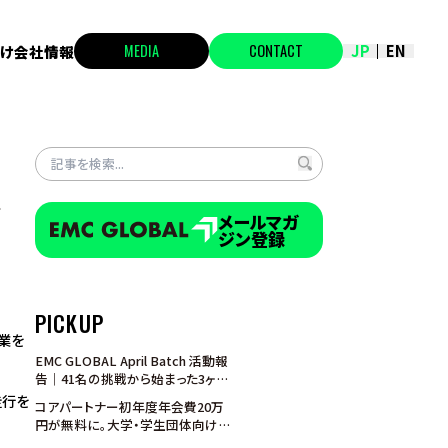
MEDIA
CONTACT
JP
EN
け
会社情報
か
メールマガ
ジン登録
PICKUP
業を
EMC GLOBAL April Batch 活動報
告｜41名の挑戦から始まった3ヶ
月、アジアの学生たちは「越境」の
走行を
コアパートナー初年度年会費20万
入口に立った
円が無料に。大学・学生団体向けパ
ートナープログラム特別キャンペー