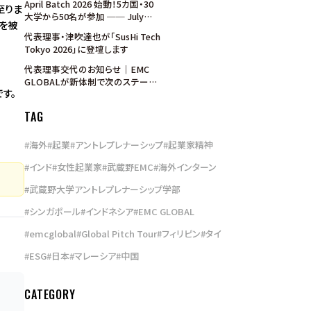
April Batch 2026 始動！5カ国・30
至りま
ンを7月31日まで実施
大学から50名が参加 ── July
を被
Batch 募集開始
代表理事・津吹達也が「SusHi Tech
Tokyo 2026」に登壇します
代表理事交代のお知らせ｜EMC
GLOBALが新体制で次のステージ
す。
へ
TAG
#
海外
#
起業
#
アントレプレナーシップ
#
起業家精神
#
インド
#
女性起業家
#
武蔵野EMC
#
海外インターン
#
武蔵野大学アントレプレナーシップ学部
#
シンガポール
#
インドネシア
#
EMC GLOBAL
#
emcglobal
#
Global Pitch Tour
#
フィリピン
#
タイ
#
ESG
#
日本
#
マレーシア
#
中国
CATEGORY