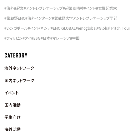
#
海外
#
起業
#
アントレプレナーシップ
#
起業家精神
#
インド
#
女性起業家
#
武蔵野EMC
#
海外インターン
#
武蔵野大学アントレプレナーシップ学部
#
シンガポール
#
インドネシア
#
EMC GLOBAL
#
emcglobal
#
Global Pitch Tour
#
フィリピン
#
タイ
#
ESG
#
日本
#
マレーシア
#
中国
CATEGORY
海外ネットワーク
国内ネットワーク
イベント
国内活動
学生向け
海外活動