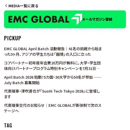
MEDIA一覧に戻る
メールマガジン登録
PICKUP
EMC GLOBAL April Batch 活動報告｜41名の挑戦から始ま
った3ヶ月、アジアの学生たちは「越境」の入口に立った
コアパートナー初年度年会費20万円が無料に。大学・学生団
体向けパートナープログラム特別キャンペーンを7月31日ま
で実施
April Batch 2026 始動！5カ国・30大学から50名が参加 ──
July Batch 募集開始
代表理事・津吹達也が「SusHi Tech Tokyo 2026」に登壇し
ます
代表理事交代のお知らせ｜EMC GLOBALが新体制で次のス
テージへ
TAG