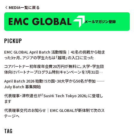
MEDIA一覧に戻る
メールマガジン登録
PICKUP
EMC GLOBAL April Batch 活動報告｜41名の挑戦から始ま
った3ヶ月、アジアの学生たちは「越境」の入口に立った
コアパートナー初年度年会費20万円が無料に。大学・学生団
体向けパートナープログラム特別キャンペーンを7月31日ま
で実施
April Batch 2026 始動！5カ国・30大学から50名が参加 ──
July Batch 募集開始
代表理事・津吹達也が「SusHi Tech Tokyo 2026」に登壇し
ます
代表理事交代のお知らせ｜EMC GLOBALが新体制で次のス
テージへ
TAG