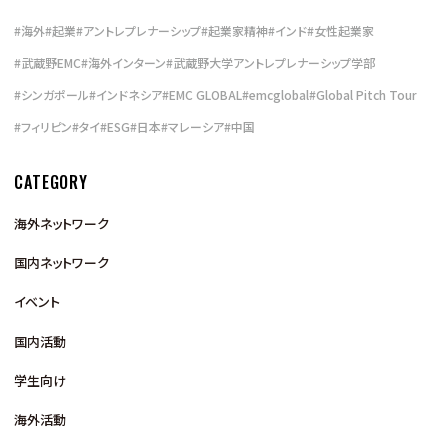
#
海外
#
起業
#
アントレプレナーシップ
#
起業家精神
#
インド
#
女性起業家
#
武蔵野EMC
#
海外インターン
#
武蔵野大学アントレプレナーシップ学部
#
シンガポール
#
インドネシア
#
EMC GLOBAL
#
emcglobal
#
Global Pitch Tour
#
フィリピン
#
タイ
#
ESG
#
日本
#
マレーシア
#
中国
CATEGORY
海外ネットワーク
国内ネットワーク
イベント
国内活動
学生向け
海外活動