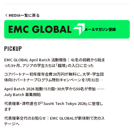
MEDIA一覧に戻る
メールマガジン登録
PICKUP
EMC GLOBAL April Batch 活動報告｜41名の挑戦から始ま
った3ヶ月、アジアの学生たちは「越境」の入口に立った
コアパートナー初年度年会費20万円が無料に。大学・学生団
体向けパートナープログラム特別キャンペーンを7月31日ま
で実施
April Batch 2026 始動！5カ国・30大学から50名が参加 ──
July Batch 募集開始
代表理事・津吹達也が「SusHi Tech Tokyo 2026」に登壇し
ます
代表理事交代のお知らせ｜EMC GLOBALが新体制で次のス
テージへ