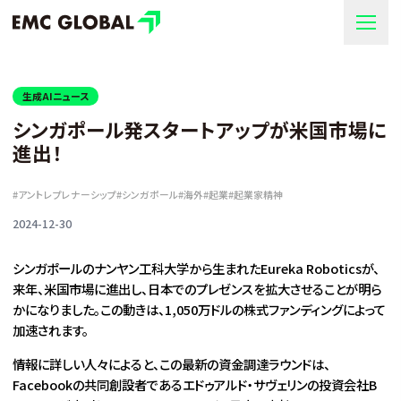
生成AIニュース
シンガポール発スタートアップが米国市場に
進出！
#
アントレプレナーシップ
#
シンガポール
#
海外
#
起業
#
起業家精神
2024-12-30
シンガポールのナンヤン工科大学から生まれたEureka Roboticsが、
来年、米国市場に進出し、日本でのプレゼンスを拡大させることが明ら
かになりました。この動きは、1,050万ドルの株式ファンディングによって
加速されます。
情報に詳しい人々によると、この最新の資金調達ラウンドは、
Facebookの共同創設者であるエドゥアルド・サヴェリンの投資会社B