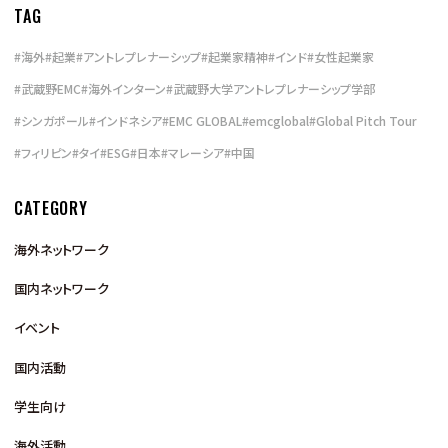
TAG
#
海外
#
起業
#
アントレプレナーシップ
#
起業家精神
#
インド
#
女性起業家
#
武蔵野EMC
#
海外インターン
#
武蔵野大学アントレプレナーシップ学部
#
シンガポール
#
インドネシア
#
EMC GLOBAL
#
emcglobal
#
Global Pitch Tour
#
フィリピン
#
タイ
#
ESG
#
日本
#
マレーシア
#
中国
CATEGORY
海外ネットワーク
国内ネットワーク
イベント
国内活動
学生向け
海外活動