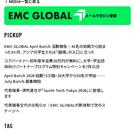
MEDIA一覧に戻る
メールマガジン登録
PICKUP
EMC GLOBAL April Batch 活動報告｜41名の挑戦から始ま
った3ヶ月、アジアの学生たちは「越境」の入口に立った
コアパートナー初年度年会費20万円が無料に。大学・学生団
体向けパートナープログラム特別キャンペーンを7月31日ま
で実施
April Batch 2026 始動！5カ国・30大学から50名が参加 ──
July Batch 募集開始
代表理事・津吹達也が「SusHi Tech Tokyo 2026」に登壇し
ます
代表理事交代のお知らせ｜EMC GLOBALが新体制で次のス
テージへ
TAG