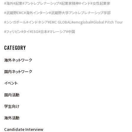
#
海外
#
起業
#
アントレプレナーシップ
#
起業家精神
#
インド
#
女性起業家
#
武蔵野EMC
#
海外インターン
#
武蔵野大学アントレプレナーシップ学部
#
シンガポール
#
インドネシア
#
EMC GLOBAL
#
emcglobal
#
Global Pitch Tour
#
フィリピン
#
タイ
#
ESG
#
日本
#
マレーシア
#
中国
CATEGORY
海外ネットワーク
国内ネットワーク
イベント
国内活動
学生向け
海外活動
Candidate Interview