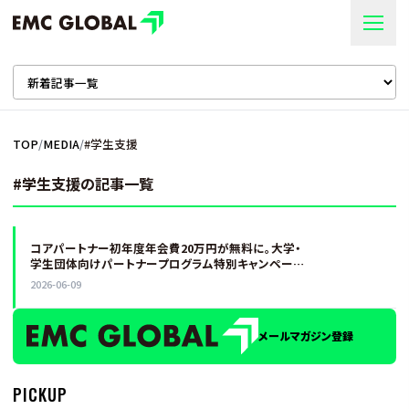
TOP
/
MEDIA
/
#
学生支援
#学生支援の記事一覧
コアパートナー初年度年会費20万円が無料に。大学・
学生団体向けパートナープログラム特別キャンペーン
を7月31日まで実施
2026-06-09
メールマガジン登録
PICKUP