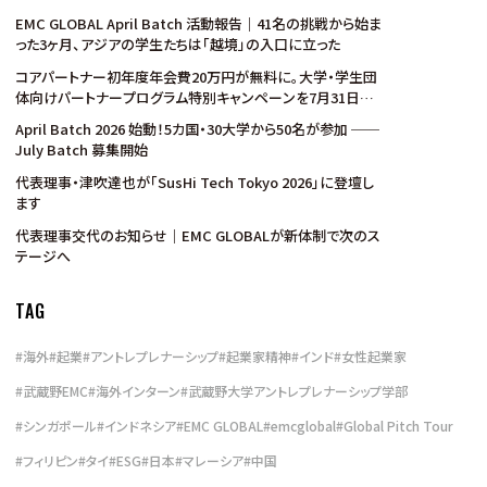
EMC GLOBAL April Batch 活動報告｜41名の挑戦から始ま
った3ヶ月、アジアの学生たちは「越境」の入口に立った
コアパートナー初年度年会費20万円が無料に。大学・学生団
体向けパートナープログラム特別キャンペーンを7月31日ま
で実施
April Batch 2026 始動！5カ国・30大学から50名が参加 ──
July Batch 募集開始
代表理事・津吹達也が「SusHi Tech Tokyo 2026」に登壇し
ます
代表理事交代のお知らせ｜EMC GLOBALが新体制で次のス
テージへ
TAG
#
海外
#
起業
#
アントレプレナーシップ
#
起業家精神
#
インド
#
女性起業家
#
武蔵野EMC
#
海外インターン
#
武蔵野大学アントレプレナーシップ学部
#
シンガポール
#
インドネシア
#
EMC GLOBAL
#
emcglobal
#
Global Pitch Tour
#
フィリピン
#
タイ
#
ESG
#
日本
#
マレーシア
#
中国